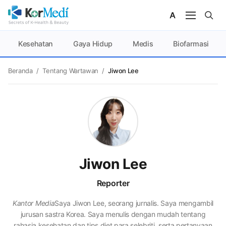
Kesehatan
Gaya Hidup
Medis
Biofarmasi
Beranda
/
Tentang Wartawan
/
Jiwon Lee
Jiwon Lee
Reporter
Kantor Media
Saya Jiwon Lee, seorang jurnalis. Saya mengambil
jurusan sastra Korea. Saya menulis dengan mudah tentang
rahasia kesehatan dan tips diet para selebriti, serta pertanyaan