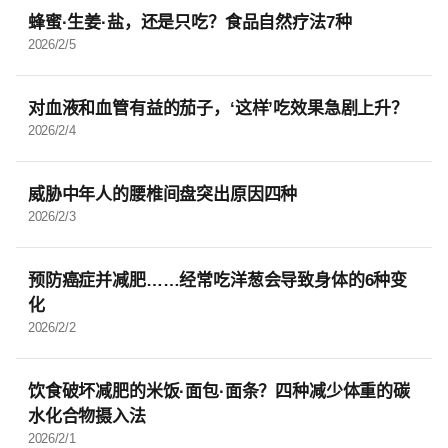
蜂蜜·生姜·盐，还是只吃？食品自然疗法7种
2026/2/5
对血液和血管有益的茄子，‘这样’吃效果急剧上升？
2026/2/4
威胁中年人的腰椎间盘突出原因四种
2026/2/3
预防癌症并减肥……经常吃洋葱会导致身体的6种变
化
2026/2/2
饮食破坏减肥的米饭·面包·面条？四种减少体重的碳
水化合物摄入法
2026/2/1