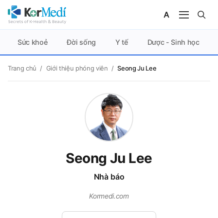
Sức khoẻ
Đời sống
Y tế
Dược - Sinh học
Trang chủ
/
Giới thiệu phóng viên
/
Seong Ju Lee
Seong Ju Lee
Nhà báo
Kormedi.com