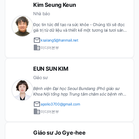
Kim Seung Keun
Nhà báo
Đọc tin tức để tạo ra sức khỏe - Chúng tôi sẽ đọc
giá trị từ dữ liệu và thiết kế một tương lai tươi sáng
cho Đàegu và Gyeongsangbuk-do.
email
ksalang5@hanmail.net
business
미디어본부
EUN SUN KIM
Giáo sư
Bệnh viện Đại học Seoul Bundang (Phó giáo sư
Khoa Nội tổng hợp Trung tâm chăm sóc bệnh nhân
nội trú)
Chuyên gia Y học phục hồi chức năng
email
apolio3700@gmail.com
(Hoạt động như bác sĩ chuyên khoa nội trú từ năm
business
2024) Chuyên gia Y học hô hấp, chuyên gia Y học
미디어본부
chăm sóc tích cực Hoạt động như bác sĩ chuyên
khoa nội trú từ năm 2015 Chủ tịch Ủy ban Xuất bản
Hội Nội khoa Hàn Quốc, Ủy viên Xuất bản Hội Nội
Giáo sư Jo Gye-hee
khoa Hàn Quốc