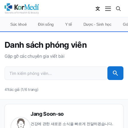
Sức khoẻ
Đời sống
Y tế
Dược - Sinh học
Gó
Danh sách phóng viên
Gặp gỡ các chuyên gia viết bài
search
41tác giả (1/6 trang)
Jang Soon-so
건강에 관한 새로운 소식을 빠르게 전달하겠습니다.