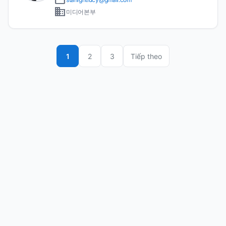
email
thức của Hội Y học Gia đình Hàn Quốc. Thành viên
business
chính thức của Hội Nội soi Dạ dày - Ruột Hàn
미디어본부
Quốc. Thành viên chính thức của Hội Siêu âm Lâm
sàng Hàn Quốc.
1
2
3
Tiếp theo