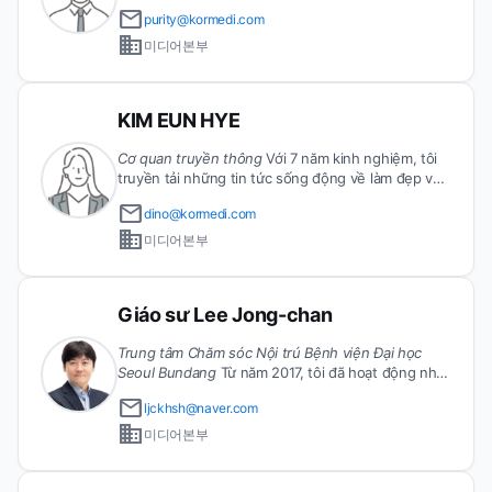
email
purity@kormedi.com
business
미디어본부
KIM EUN HYE
Cơ quan truyền thông
Với 7 năm kinh nghiệm, tôi
truyền tải những tin tức sống động về làm đẹp và
du lịch trong cuộc sống.
email
dino@kormedi.com
business
미디어본부
Giáo sư Lee Jong-chan
Trung tâm Chăm sóc Nội trú Bệnh viện Đại học
Seoul Bundang
Từ năm 2017, tôi đã hoạt động như
một bác sĩ chuyên khoa nội trú trong lĩnh vực tiêu
email
ljckhsh@naver.com
hóa. Thành viên chính thức của Hội Nội khoa Hàn
business
Quốc, Hội Tiêu hóa Hàn Quốc, và Hội Nội soi Tiêu
미디어본부
hóa Hàn Quốc.