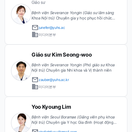
Giáo sư
Bệnh viện Severance Yongin (Giáo sư lâm sàng
Khoa Nội trú)
Chuyên gia y học phục hồi chức
năng (Hoạt động như bác sĩ nội trú từ năm 2024)
email
junefer@yuhs.ac
Thành viên chính thức của Hội Y học Phục hồi
business
Chức năng Hàn Quốc, Hội Y học Phục hồi Chức
미디어본부
năng Ung thư Hàn Quốc, Hội Y học Nội trú Hàn
Quốc
Giáo sư Kim Seong-woo
Bệnh viện Severance Yongin (Phó giáo sư Khoa
Nội trú)
Chuyên gia Nhi khoa và Vị thành niên
email
zauber@yuhs.ac.kr
business
미디어본부
Yoo Kyoung Lim
Bệnh viện Seoul Boramae (Giảng viên phụ khoa
Nội trú)
Chuyên gia Y học Gia đình (Hoạt động
như bác sĩ nội trú từ năm 2023). Thành viên chính
starlightlucy@gmail.com