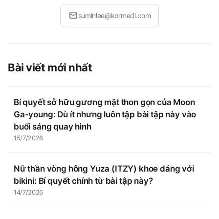
mail
suminlee@kormedi.com
Bài viết mới nhất
Bí quyết sở hữu gương mặt thon gọn của Moon
Ga-young: Dù ít nhưng luôn tập bài tập này vào
buổi sáng quay hình
15/7/2026
Nữ thần vòng hông Yuza (ITZY) khoe dáng với
bikini: Bí quyết chính từ bài tập này?
14/7/2026