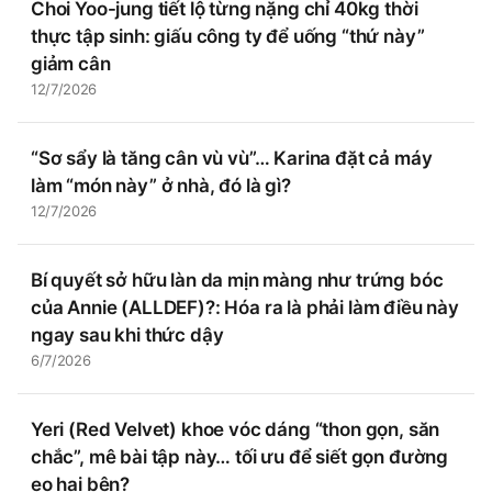
Choi Yoo-jung tiết lộ từng nặng chỉ 40kg thời
thực tập sinh: giấu công ty để uống “thứ này”
giảm cân
12/7/2026
“Sơ sẩy là tăng cân vù vù”… Karina đặt cả máy
làm “món này” ở nhà, đó là gì?
12/7/2026
Bí quyết sở hữu làn da mịn màng như trứng bóc
của Annie (ALLDEF)?: Hóa ra là phải làm điều này
ngay sau khi thức dậy
6/7/2026
Yeri (Red Velvet) khoe vóc dáng “thon gọn, săn
chắc”, mê bài tập này… tối ưu để siết gọn đường
eo hai bên?