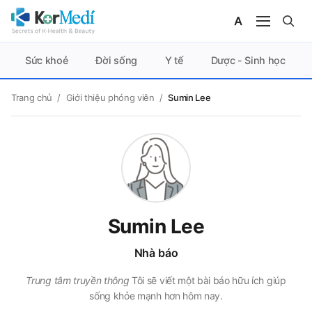
Sức khoẻ
Đời sống
Y tế
Dược - Sinh học
Trang chủ
/
Giới thiệu phóng viên
/
Sumin Lee
Sumin Lee
Nhà báo
Trung tâm truyền thông
Tôi sẽ viết một bài báo hữu ích giúp
sống khỏe mạnh hơn hôm nay.