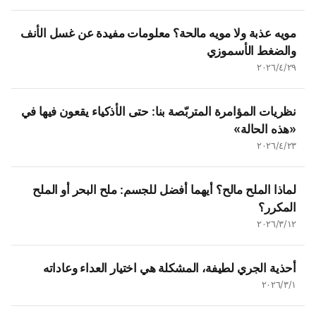
مويه عذبة ولا مويه مالحة؟ معلومات مفيدة عن غسل الأنف
والضغط الأسموزي
٢٩‏/٤‏/٢٠٢٦
نظريات المؤامرة المتربّصة بنا: حتى الأذكياء يقعون فيها في
«هذه الحالة»
٢٣‏/٤‏/٢٠٢٦
لماذا الملح مالح؟ أيهما أفضل للجسم: ملح البحر أو الملح
المكرر؟
١٢‏/٣‏/٢٠٢٦
أحذية الجري لطيفة، المشكلة هي اختيار العداء وعاداته
١‏/٣‏/٢٠٢٦