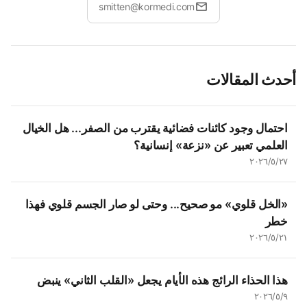
mail
smitten@kormedi.com
أحدث المقالات
احتمال وجود كائنات فضائية يقترب من الصفر... هل الخيال
العلمي تعبير عن «نزعة» إنسانية؟
٢٧‏/٥‏/٢٠٢٦
«الخل قلوي» مو صحيح... وحتى لو صار الجسم قلوي فهذا
خطر
٢١‏/٥‏/٢٠٢٦
هذا الحذاء الرائج هذه الأيام يجعل «القلب الثاني» ينبض
٩‏/٥‏/٢٠٢٦