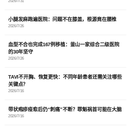
2026/7/31
小腿发麻跑遍医院：问题不在膝盖，根源竟在腰椎
2026/7/26
血型不合也完成167例移植：釜山一家综合二级医院
的30年坚守
2026/7/26
TAVI不开胸、恢复更快：不同年龄患者还需关注哪些
关键点？
2026/7/16
带状疱疹痊愈后仍“刺痛”不断？罪魁祸首可能在大脑
2026/7/16