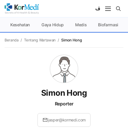
Kesehatan
Gaya Hidup
Medis
Biofarmasi
Beranda
/
Tentang Wartawan
/
Simon Hong
Simon Hong
Reporter
mail
jasper@kormedi.com