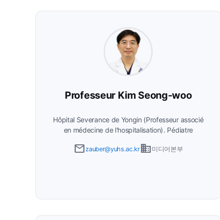
Professeur Kim Seong-woo
Hôpital Severance de Yongin (Professeur associé
en médecine de l'hospitalisation)
Pédiatre
email
business
zauber@yuhs.ac.kr
미디어본부