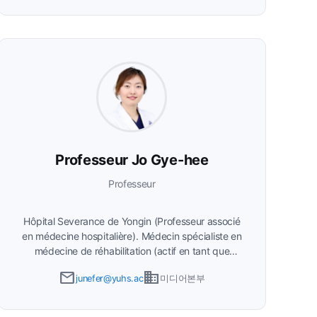
coréenne de gastro-entérologie et de la Société
coréenne d'endoscopie gastro-intestinale.
Professeur Jo Gye-hee
Professeur
Hôpital Severance de Yongin (Professeur associé
en médecine hospitalière)
Médecin spécialiste en
médecine de réhabilitation (actif en tant que
médecin hospitalier à partir de 2024) Membre à
email
business
junefer@yuhs.ac
미디어본부
part entière de la Société coréenne de médecine
de réhabilitation, de la Société coréenne de
médecine de réhabilitation oncologique, et de la