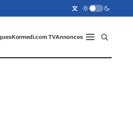
ques
Kormedi.com TV
Annonces