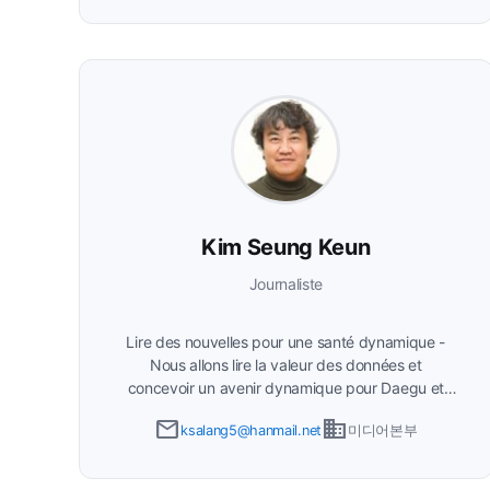
Kim Seung Keun
Journaliste
Lire des nouvelles pour une santé dynamique -
Nous allons lire la valeur des données et
concevoir un avenir dynamique pour Daegu et
Gyeongsangbuk-do.
email
business
ksalang5@hanmail.net
미디어본부