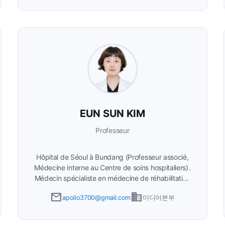
EUN SUN KIM
Professeur
Hôpital de Séoul à Bundang (Professeur associé,
Médecine interne au Centre de soins hospitaliers)
Médecin spécialiste en médecine de réhabilitation
(actif en tant que médecin hospitalier à partir de
email
business
apolio3700@gmail.com
미디어본부
2024) Médecin spécialiste en pneumologie,
médecin spécialiste en médecine des soins
intensifs Actif en tant que médecin hospitalier