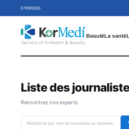
07/08/2026
Beauté
La santé
Liste des journalist
Rencontrez nos experts
s