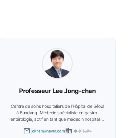
Professeur Lee Jong-chan
Centre de soins hospitaliers de l'Hôpital de Séoul
à Bundang
Médecin spécialiste en gastro-
entérologie, actif en tant que médecin hospitalier
depuis 2017. Membre régulier de la Société
email
business
ljckhsh@naver.com
미디어본부
coréenne de médecine interne, de la Société