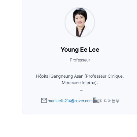
Young Ee Lee
Professeur
Hôpital Gangneung Asan (Professeur Clinique,
Médecine Interne)
Président des relations publiques de la Société
email
business
maristella214@naver.com
미디어본부
coréenne de médecine hospitalière. Spécialiste en
médecine familiale, travaille comme hospitaliste
depuis 2020.