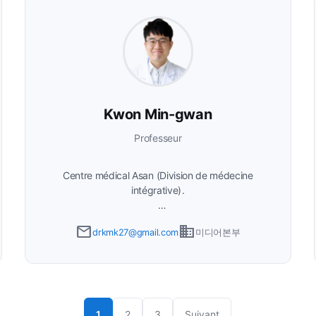
Kwon Min-gwan
Professeur
Centre médical Asan (Division de médecine
intégrative)
Président de l'éducation de la Société coréenne
email
business
drkmk27@gmail.com
미디어본부
de médecine hospitalière. Spécialiste en
médecine interne, travaille comme hospitaliste
depuis 2020. Auteur de 'Casque bleu du Liban'.
1
2
3
Suivant