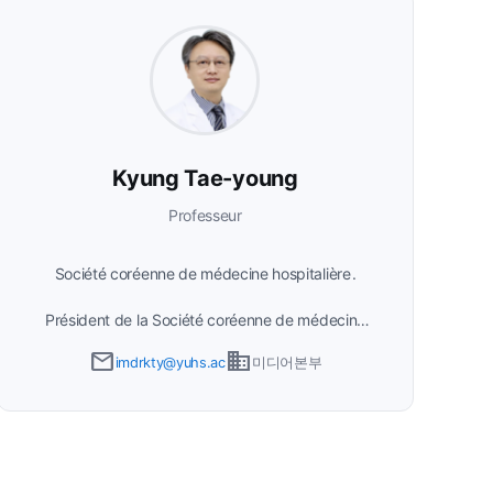
Kyung Tae-young
Professeur
Société coréenne de médecine hospitalière
Président de la Société coréenne de médecine
hospitalière. Spécialiste en médecine interne,
email
business
imdrkty@yuhs.ac
미디어본부
travaillant comme hospitaliste depuis 2017. Sert
actuellement de chef de la médecine hospitalière
à l'hôpital Yongin Severance.