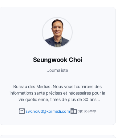
Société coréenne de médecine hospitalière
Seungwook Choi
Journaliste
Bureau des Médias
Nous vous fournirons des
informations santé précises et nécessaires pour la
vie quotidienne, tirées de plus de 30 ans
d'expérience journalistique.
email
business
swchoi63@kormedi.com
미디어본부