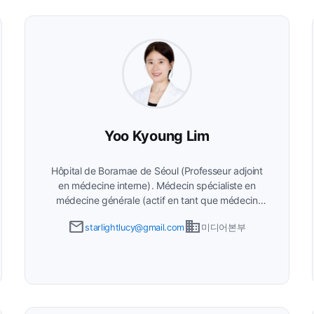
depuis 2015 Président du comité de publication
du groupe de recherche en médecine hospitalière
de la Société coréenne de médecine interne,
membre du comité de publication de la Société
coréenne de médecine interne
Yoo Kyoung Lim
Hôpital de Boramae de Séoul (Professeur adjoint
en médecine interne)
Médecin spécialiste en
médecine générale (actif en tant que médecin
hospitalier depuis 2023). Membre régulier de la
email
business
starlightlucy@gmail.com
미디어본부
Société coréenne de médecine générale. Membre
régulier de la Société coréenne d'endoscopie
gastro-intestinale. Membre régulier de la Société
coréenne d'échographie clinique.