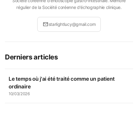
Société coréenne d'endoscopie gastro-intestinale. Membre
régulier de la Société coréenne d'échographie clinique.
mail
starlightlucy@gmail.com
Derniers articles
Le temps où j'ai été traité comme un patient
ordinaire
10/03/2026