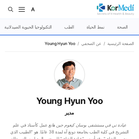
الصحة
نمط الحياة
الطب
التكنولوجيا الحيوية الصيدلانية
الصفحة الرئيسية
/
عن الصحفي
/
Young Hyun Yoo
Young Hyun Yoo
مدير
عيادة تي في مستشفى بوسان كيغوم جين هانغ
عمل كأستاذ في علم
التشريح في كلية الطب بجامعة دونغ آه لمدة 38 عامًا. هو "الطبيب الذي
يوصي بالشاي" وقد أسس "عيادة الشاي" للمرضى المصابين بالسرطان