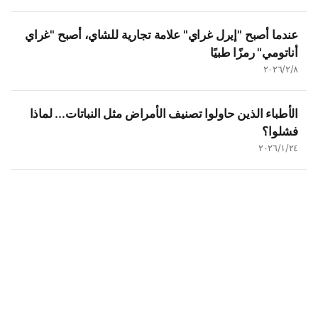
عندما أصبح "إيرل غراي" علامة تجارية للشاي، أصبح "غراي
أناتومي" رمزًا طبيًا
٨‏/٢‏/٢٠٢٦
الأطباء الذين حاولوا تصنيف الأمراض مثل النباتات... لماذا
فشلوا؟
٢٤‏/١‏/٢٠٢٦