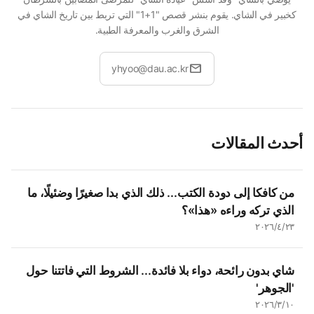
كخبير في الشاي. يقوم بنشر قصص "1+1" التي تربط بين تاريخ الشاي في
الشرق والغرب والمعرفة الطبية.
mail
yhyoo@dau.ac.kr
أحدث المقالات
من كافكا إلى دودة الكتب... ذلك الذي بدا صغيرًا وضئيلًا، ما
الذي تركه وراءه «هذا»؟
٢٣‏/٤‏/٢٠٢٦
شاي بدون رائحة، دواء بلا فائدة... الشروط التي فاتتنا حول
'الجوهر'
١٠‏/٣‏/٢٠٢٦