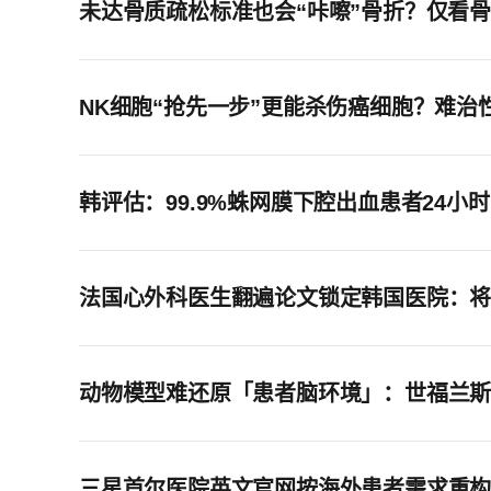
未达骨质疏松标准也会“咔嚓”骨折？仅看
NK细胞“抢先一步”更能杀伤癌细胞？难治
韩评估：99.9%蛛网膜下腔出血患者24小
法国心外科医生翻遍论文锁定韩国医院：
动物模型难还原「患者脑环境」：世福兰斯
三星首尔医院英文官网按海外患者需求重构 