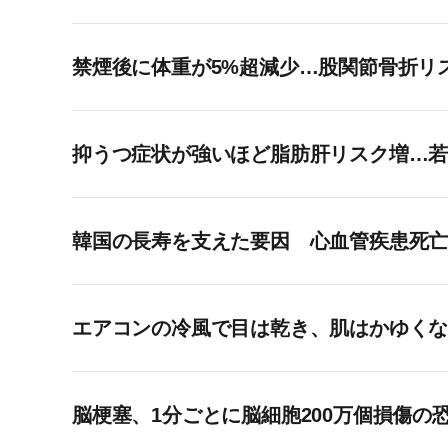
禁煙後に体重が5%超減少…股関節骨折リ
抑うつ症状が強いほど脂肪肝リスク増…若年
韓国の長寿を支えた要因 心血管疾患死
エアコンの冷風で目は乾き、肌はかゆく
脳梗塞、1分ごとに脳細胞200万個損傷の