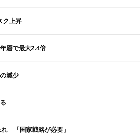
スク上昇
層で最大2.4倍
亡の減少
なる
恐れ 「国家戦略が必要」