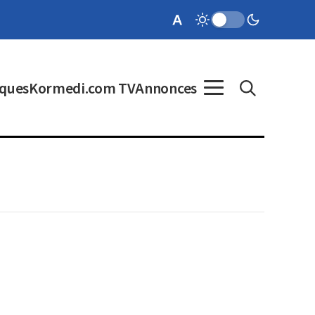
ques
Kormedi.com TV
Annonces