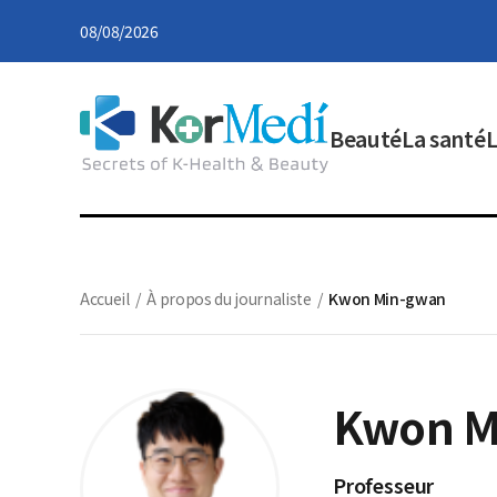
08/08/2026
Beauté
La santé
L
Accueil
/
À propos du journaliste
/
Kwon Min-gwan
Kwon M
Professeur