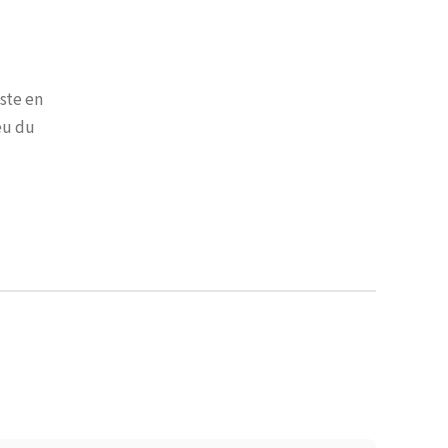
ste en
eu du