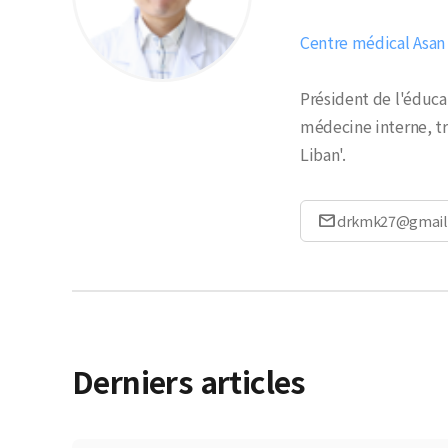
Centre médical Asan 
Président de l'éduca
médecine interne, t
Liban'.
mail
drkmk27@gmail
Derniers articles