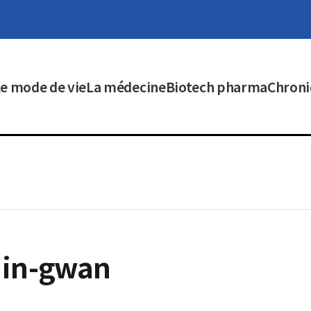
e mode de vie
La médecine
Biotech pharma
Chroni
in-gwan