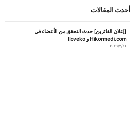
أحدث المقالات
[إعلان الفائزين] حدث التحقق من الأعضاء في
Hikormedi.com و Iloveko
١١‏/٣‏/٢٠٢٦